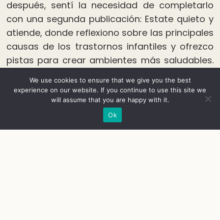
después, sentí la necesidad de completarlo
con una segunda publicación: Estate quieto y
atiende, donde reflexiono sobre las principales
causas de los trastornos infantiles y ofrezco
pistas para crear ambientes más saludables.
Por último, Patios Vivos, que coordiné en
We use cookies to ensure that we give you the best
colaboración con una docena de
experience on our website. If you continue to use this site we
profesionales, ofrece una reflexión y una guía
will assume that you are happy with it.
práctica para renaturalizar los espacios
Ok
exteriores. La relación del ser humano con la
Naturaleza es una fuente de inspiración
continua en mi trabajo. Deseo contribuir
fomentar nuestro vínculo de Amor por la
Tierra, ese sentimiento profundo al que Eric
From y Edward Wilson denominaron Biofilia.