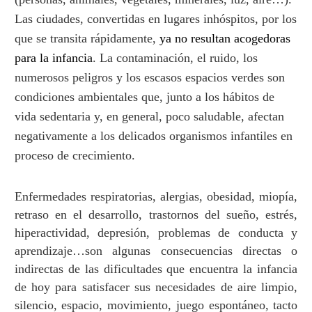
Las ciudades, convertidas en lugares inhóspitos, por los
que se transita rápidamente,
ya no resultan acogedoras
para la infancia
. La contaminación, el ruido, los
numerosos peligros y los escasos espacios verdes son
condiciones ambientales que, junto a los hábitos de
vida sedentaria y, en general, poco saludable, afectan
negativamente a los delicados organismos infantiles en
proceso de crecimiento.
Enfermedades respiratorias, alergias, obesidad, miop
í
a,
retraso en el desarrollo, trastornos del sue
ñ
o, estr
é
s,
hiperactividad, depresi
ó
n, problemas de conducta y
aprendizaje
…
son algunas consecuencias directas o
indirectas de las dificultades que encuentra la infancia
de hoy para satisfacer sus necesidades de aire limpio,
silencio, espacio, movimiento, juego espont
á
neo, tacto