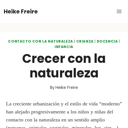
Skip
Heike Freire
to
content
CONTACTO CON LA NATURALEZA
|
CRIANZA
|
DOCENCIA
|
INFANCIA
Crecer con la
naturaleza
By
Heike Freire
La creciente urbanización y el estilo de vida “moderno”
han alejado progresivamente a los niños y niñas del
contacto con la naturaleza en un sentido amplio
(personas, animales, vegetales, minerales, luz, aire…).