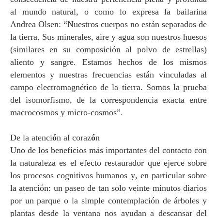
al mundo natural, o como lo expresa la bailarina
Andrea Olsen:
“
Nuestros cuerpos no est
á
n separados de
la tierra. Sus minerales, aire y agua son nuestros huesos
(similares en su composici
ó
n al polvo de estrellas)
aliento y sangre. Estamos hechos de los mismos
elementos y nuestras frecuencias est
á
n vinculadas al
campo electromagn
é
tico de la tierra. Somos la prueba
del isomorfismo, de la correspondencia exacta entre
macrocosmos y micro-cosmos
”
.
De la atenci
ó
n al coraz
ó
n
Uno de los beneficios m
á
s importantes del contacto con
la naturaleza es el efecto restaurador que ejerce sobre
los procesos cognitivos humanos y, en particular sobre
la atenci
ó
n: un paseo de tan solo veinte minutos diarios
por un parque o la simple contemplaci
ó
n de
á
rboles y
plantas desde la ventana nos ayudan a descansar del