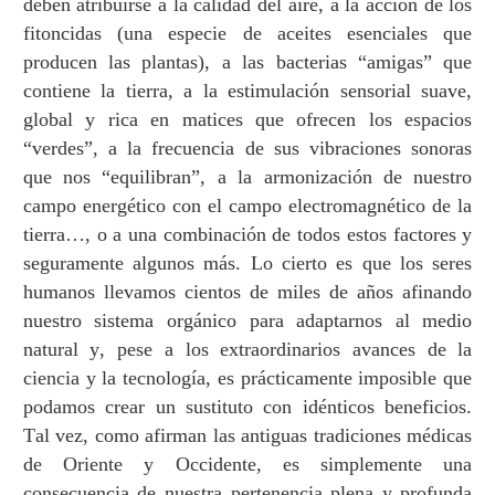
deben atribuirse a la calidad del aire, a la acci
ó
n de los
fitoncidas (una especie de aceites esenciales que
producen las plantas), a las bacterias
“
amigas
”
que
contiene la tierra, a la estimulaci
ó
n sensorial suave,
global y rica en matices que ofrecen los espacios
“
verdes
”
, a la frecuencia de sus vibraciones sonoras
que nos
“
equilibran
”
, a la armonizaci
ó
n de nuestro
campo energ
é
tico con el campo electromagn
é
tico de la
tierra
…
, o a una combinaci
ó
n de todos estos factores y
seguramente algunos m
á
s. Lo cierto es que los seres
humanos llevamos cientos de miles de a
ñ
os afinando
nuestro sistema org
á
nico para adaptarnos al medio
natural y, pese a los extraordinarios avances de la
ciencia y la tecnolog
í
a, es pr
á
cticamente imposible que
podamos crear un sustituto con id
é
nticos beneficios.
Tal vez, como afirman las antiguas tradiciones m
é
dicas
de Oriente y Occidente, es simplemente una
consecuencia de nuestra pertenencia plena y profunda