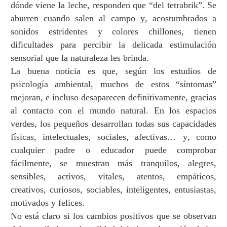
d
ó
nde viene la leche, responden que
“
del tetrabrik
”
. Se
aburren cuando salen al campo y, acostumbrados a
sonidos estridentes y colores chillones, tienen
dificultades para percibir la delicada estimulaci
ó
n
sensorial que la naturaleza les brinda.
La buena noticia es que, seg
ú
n los estudios de
psicolog
í
a ambiental, muchos de estos
“
s
í
ntomas
”
mejoran, e incluso desaparecen definitivamente, gracias
al contacto con el mundo natural. En los espacios
verdes, los peque
ñ
os desarrollan todas sus capacidades
f
í
sicas, intelectuales, sociales, afectivas
…
y, como
cualquier padre o educador puede comprobar
f
á
cilmente, se muestran m
á
s tranquilos, alegres,
sensibles, activos, vitales, atentos, emp
á
ticos,
creativos, curiosos, sociables, inteligentes, entusiastas,
motivados y felices.
No est
á
claro si los cambios positivos que se observan