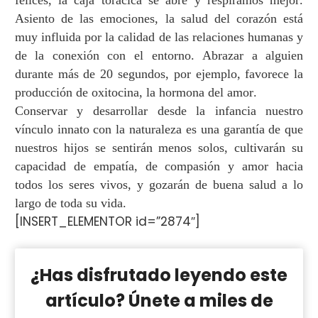
Asiento de las emociones, la salud del coraz
ó
n est
á
muy influida por la calidad de las relaciones humanas y
de la conexi
ó
n con el entorno. Abrazar a alguien
durante m
á
s de 20 segundos, por ejemplo, favorece la
producci
ó
n de oxitocina, la hormona del amor.
Conservar y desarrollar desde la infancia nuestro
v
í
nculo innato con la naturaleza es una garant
í
a de que
nuestros hijos se sentir
á
n menos solos, cultivar
á
n su
capacidad de empat
í
a, de compasi
ó
n y amor hacia
todos los seres vivos, y gozar
á
n de buena salud a lo
largo de toda su vida.
[INSERT_ELEMENTOR id=”2874″]
¿Has disfrutado leyendo este
artículo? Únete a miles de