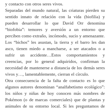
y contacto con otros seres vivos.
Separadas del mundo natural, las criaturas pierden su
sentido innato de relaci
ó
n con la vida (biofilia) y
pueden desarrollar lo que David Orr denomina
“
biofobia
”
: temores y aversi
ó
n a un entorno que
perciben como extra
ñ
o, inc
ó
modo, sucio y amenazante.
Los
“
bichos
”
les asustan, la tierra y el barro les dan
asco, tienen miedo a mancharse, a ser atacados o a
sufrir un accidente…Estos comportamientos y
creencias, por lo general adquiridos, confirman la
necesidad de mantenerse a distancia de los dem
á
s seres
vivos y
…
, lamentablemente, cierran el c
í
rculo.
Otra consecuencia de la falta de contacto es lo que
algunos autores denominan
“
analfabetismo ecol
ó
gico
”
:
los ni
ñ
os y ni
ñ
as de hoy conocen m
á
s nombres de
Pok
é
mon (o de marcas comerciales) que de plantas y
animales de su entorno local. Si les preguntamos de