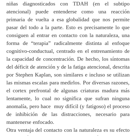
ni
ñ
as diagnosticados con TDAH (en el subtipo
atencional) puede entenderse como una reacci
ó
n
primaria de vuelta a esa globalidad que nos permite
pasar del todo a la parte. Esto es precisamente lo que
consiguen al entrar en contacto con la naturaleza, una
forma de
“
terapia
”
radicalmente distinta al enfoque
cognitivo-conductual, centrado en el entrenamiento de
la capacidad de concentraci
ó
n. De hecho, los s
í
ntomas
del d
é
ficit de atenci
ó
n y de la fatiga atencional, descrita
por Stephen Kaplan, son similares e incluso se utilizan
las mismas escalas para medirlos. Por diversas razones,
el cortex prefrontal de algunas criaturas madura m
á
s
lentamente, lo cual no significa que sufran ninguna
anomal
í
a, pero hace muy dif
í
cil (y fatigoso) el proceso
de inhibici
ó
n de las distracciones, necesario para
mantenerse enfocado.
Otra ventaja del contacto con la naturaleza es su efecto