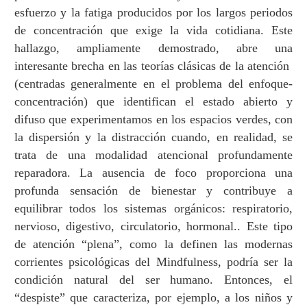
esfuerzo y la fatiga producidos por los largos periodos
de concentraci
ó
n que exige la vida cotidiana. Este
hallazgo, ampliamente demostrado, abre una
interesante brecha en las teor
í
as cl
á
sicas de la atenci
ó
n
(centradas generalmente en el problema del enfoque-
concentraci
ó
n) que identifican el estado abierto y
difuso que experimentamos en los espacios verdes, con
la dispersi
ó
n y la distracci
ó
n cuando, en realidad, se
trata de una modalidad atencional profundamente
reparadora. La ausencia de foco proporciona una
profunda sensaci
ó
n de bienestar y contribuye a
equilibrar todos los sistemas org
á
nicos: respiratorio,
nervioso, digestivo, circulatorio, hormonal.. Este tipo
de atenci
ó
n
“
plena
”
, como la definen las modernas
corrientes psicol
ó
gicas del Mindfulness, podr
í
a ser la
condici
ó
n natural del ser humano. Entonces, el
“
despiste
”
que caracteriza, por ejemplo, a los ni
ñ
os y