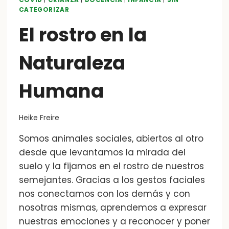
COVID
|
CRIANZA
|
DOCENCIA
|
INFANCIA
|
SIN
CINCO
CATEGORIZAR
COSAS
El rostro en la
MÁS
INTERESANTES
QUE
Naturaleza
DESCUBRO
CADA
MES
Humana
Heike Freire
Somos animales sociales, abiertos al otro
desde que levantamos la mirada del
suelo y la fijamos en el rostro de nuestros
semejantes. Gracias a los gestos faciales
nos conectamos con los demás y con
nosotras mismas, aprendemos a expresar
nuestras emociones y a reconocer y poner