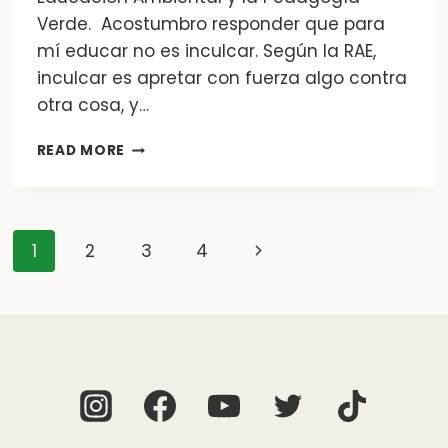
Verde. Acostumbro responder que para
mí educar no es inculcar. Según la RAE,
inculcar es apretar con fuerza algo contra
otra cosa, y…
EDUCAR
READ MORE
NO
ES
INCULCAR
–
Page
Next
1
2
3
4
SOBRE
EDUCACIÓN
Page
AMBIENTAL
navigation
Y
PEDAGOGÍA
VERDE