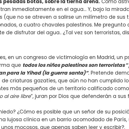
 pesadas botas, sobre la tierna arena.
Como astro
ran inmediatamente en el agua… Y, bajo la mirada
s (que no se atreven a salirse un milímetro de sus 
nados, a cuatro chavales palestinos. Me pregunto
e de disfrutar del agua.. ¿Tal vez son terroristas, d
s, en un congreso de victimología en Madrid, un p
firma que
todos los niños palestinos son terroristas
“
an para la Yihad (la guerra santa)”
.
Pretende demost
 de criaturas gazatíes, que aún no han cumplido lo
antes más pequeños de un territorio calificado como
al aire libre
”, juran por Dios que defenderán a sus 
iedo? ¿Cómo es posible que un señor de su posición
na lujosa clínica en un barrio acomodado de París, 
nos mocosos, que apenas saben leer y escribir?.