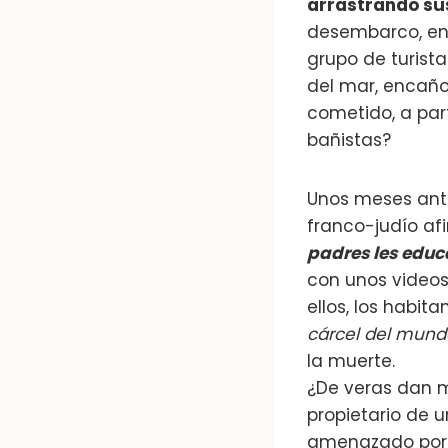
arrastrando sus
desembarco, ent
grupo de turista
del mar, encaño
cometido, a part
bañistas?
Unos meses ante
franco-judío a
padres les educ
con unos videos
ellos, los habit
cárcel del mundo 
la muerte.
¿De veras dan m
propietario de u
amenazado por u