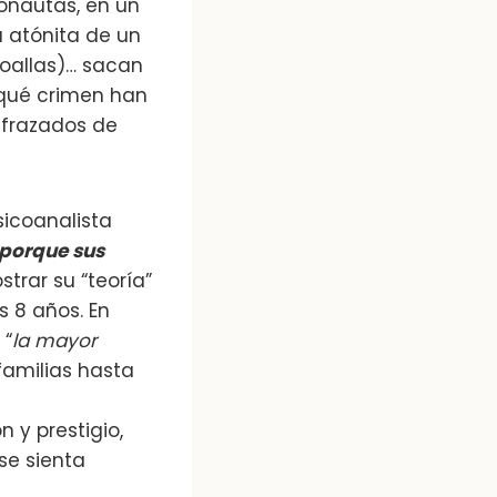
nautas, en un
 atónita de un
toallas)… sacan
 qué crimen han
isfrazados de
sicoanalista
porque sus
rar su “teoría”
s 8 años. En
 “
la mayor
familias hasta
 y prestigio,
se sienta