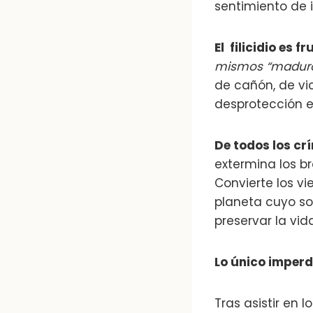
sentimiento de i
El filicidio es f
mismos “maduro
de cañón, de vic
desprotección e
De todos los crí
extermina los b
Convierte los v
planeta cuyo sol
preservar la vida
Lo único imperd
Tras asistir en 