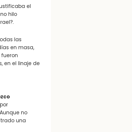
stificaba el
no hilo
rael?.
todas las
días en masa,
 fueron
 en el linaje de
ozco
 por
. Aunque no
ntrado una