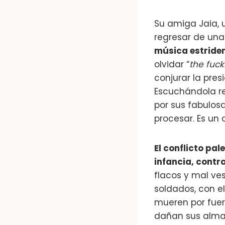
Su amiga Jaia, 
regresar de una 
música estriden
olvidar “
the fuck
conjurar la pres
Escuchándola rec
por sus fabulosa
procesar. Es un 
El conflicto pal
infancia, contra
flacos y mal ves
soldados, con el
mueren por fuera
dañan sus almas