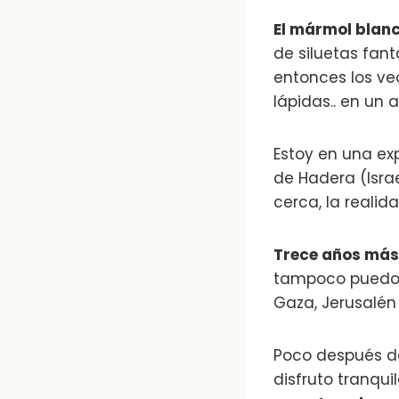
El mármol blanco
de siluetas fa
entonces los ve
lápidas.. en un
Estoy en una ex
de Hadera (Israe
cerca, la realida
Trece años más
tampoco puedo c
Gaza, Jerusalén 
Poco después de
disfruto tranqui