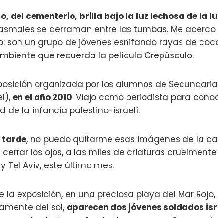
, del cementerio, brilla bajo la luz lechosa de la l
ntasmales se derraman entre las tumbas. Me acerc
o: son un grupo de jóvenes esnifando rayas de coca
 ambiente que recuerda la película Crepúsculo.
posición organizada por los alumnos de Secundaria
l),
en el año 2010
. Viajo como periodista para cono
d de la infancia palestino-israelí.
 tarde
, no puedo quitarme esas imágenes de la c
errar los ojos, a las miles de criaturas cruelment
y Tel Aviv, este último mes.
 la exposición, en una preciosa playa del Mar Rojo,
lamente del sol,
aparecen dos jóvenes soldados isr