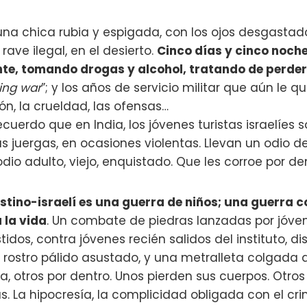
una chica rubia y espigada, con los ojos desgasta
rave ilegal, en el desierto.
Cinco días y cinco noc
te, tomando drogas y alcohol, tratando de perder 
ing war
”; y los años de servicio militar que aún le 
ión, la crueldad, las ofensas…
uerdo que en India, los jóvenes turistas israelíes 
s juergas, en ocasiones violentas. Llevan un odio den
odio adulto, viejo, enquistado. Que les corroe por de
estino-israelí es una guerra de niños; una guerra c
 la vida
. Un combate de piedras lanzadas por jóve
tidos, contra jóvenes recién salidos del instituto, d
 rostro pálido asustado, y una metralleta colgada a
, otros por dentro. Unos pierden sus cuerpos. Otros 
. La hipocresía, la complicidad obligada con el cri