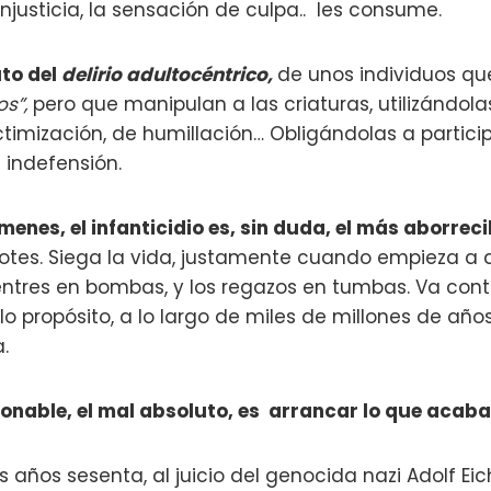
njusticia, la sensación de culpa.. les consume.
ruto del
delirio adultocéntrico,
de unos individuos qu
s”,
pero
que
manipulan a las criaturas, utilizándo
timización, de humillación… Obligándolas a partici
 indefensión.
menes, el infanticidio es, sin duda, el más aborreci
rotes. Siega la vida, justamente cuando empieza a 
ientres en bombas, y los regazos en tumbas. Va cont
o propósito, a lo largo de miles de millones de años
.
onable, el mal absoluto, es arrancar lo que acaba 
los años sesenta, al juicio del genocida nazi Adolf Ei