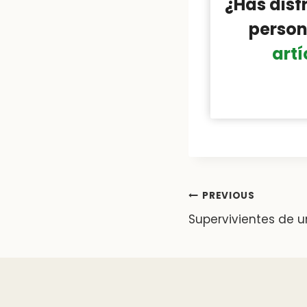
¿Has disf
person
artí
Post
PREVIOUS
Supervivientes de u
navigat