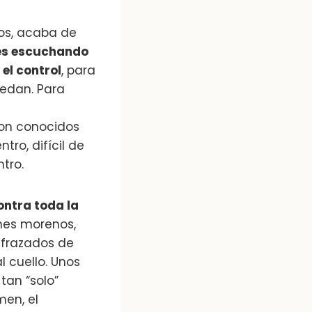
dos, acaba de
hes escuchando
el control
, para
quedan. Para
son conocidos
tro, difícil de
ntro.
ontra toda la
nes morenos,
isfrazados de
l cuello. Unos
tan “solo”
men, el