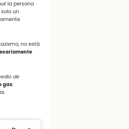
al
: la persona
 solo un
ctamente
nazismo, no está
cesariamente
medio de
e gas
:
as.