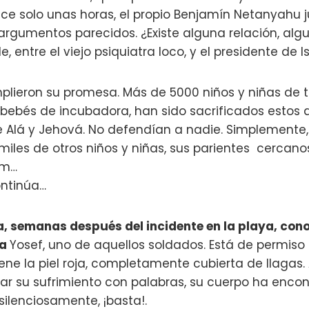
ce solo unas horas, el propio Benjamín Netanyahu ju
argumentos parecidos. ¿Existe alguna relación, algu
le, entre el viejo psiquiatra loco, y el presidente de Is
plieron su promesa. Más de 5000 niños y niñas de 
 bebés de incubadora, han sido sacrificados estos 
de Alá y Jehová. No defendían a nadie. Simplemente,
iles de otros niños y niñas, sus parientes cercanos,
am…
ontinúa…
a, semanas después del incidente en la playa, con
 a
Yosef, uno de aquellos soldados. Está de permiso
ne la piel roja, completamente cubierta de llagas
ar su sufrimiento con palabras, su cuerpo ha enco
silenciosamente, ¡basta!.