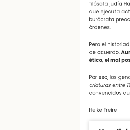
filósofa judía 
que ejecuta act
burócrata preoc
órdenes.
Pero el historia
de acuerdo.
Aun
ético, el mal po
Por eso, los ge
criaturas entre 
convencidos que
Heike Freire