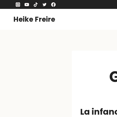
Skip
to
content
Heike Freire
La infan