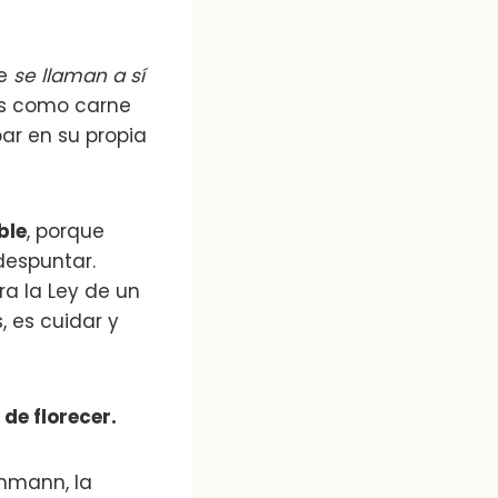
e
se llaman a sí
las como carne
par en su propia
ble
, porque
despuntar.
ra la Ley de un
, es cuidar y
de florecer.
chmann, la