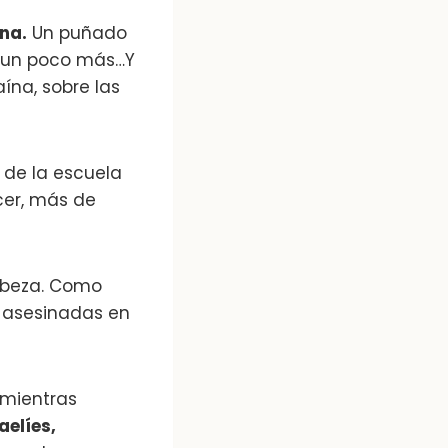
una.
Un puñado
o un poco más…Y
ína, sobre las
 de la escuela
cer, más de
abeza. Como
e asesinadas en
 mientras
aelíes,